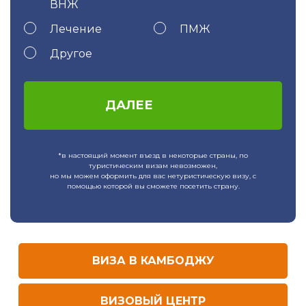
ВНЖ
Лечение
ПМЖ
Другое
ДАЛЕЕ
*в настоящий момент въезд в некоторые страны, по
туристическим визам невозможен,
но мы можем оформить для вас нетуристическую визу, с
помощью которой вы сможете посетить страну.
ВИЗА В КАМБОДЖУ
ВИЗОВЫЙ ЦЕНТР