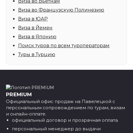
Виза во Вьетнам
Виза во Французскую Полинезию
Виза в ЮАР
Виза в Йемен
Виза в Японию
Поиск туров по всем туроператорам
Туры в Турцию
PREMIUM
Официальный офис продаж на Павелецкой с
персональным сопровождением по турам, визам
и онлайн-оплате.
официальный договор и прозрачная оплата
персональный менеджер до выдачи