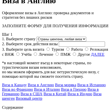
Виза в Англию
Оформление визы в Англию: проверка документов и
стратегия без лишних рисков
ЗАПОЛНИТЕ ФОРМУ ДЛЯ ПОЛУЧЕНИЯ ИНФОРМАЦИИ
Шаг 1
1. Выберите страну
2. Выберите срок действия визы
3. Выберите цель визита
Туризм
Работа
Релокация
с ВНЖ
Учёба
Лечение
ПМЖ
Другое
ДАЛЕЕ
*в настоящий момент въезд в некоторые страны, по
туристическим визам невозможен,
но мы можем оформить для вас нетуристическую визу, с
помощью которой вы сможете посетить страну.
Виза в Канаду
Виза в Англию
Виза моряка
Виза в Испанию
Виза во Францию
Виза в Италию
Виза в Грецию
Виза в
Германию
Виза в США
Виза в Китай
Виза в Индию
Виза
шенген
Визовый центр
Содержание