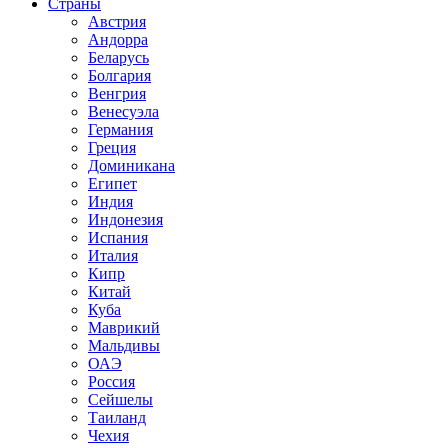
Страны
Австрия
Андорра
Беларусь
Болгария
Венгрия
Венесуэла
Германия
Греция
Доминикана
Египет
Индия
Индонезия
Испания
Италия
Кипр
Китай
Куба
Маврикий
Мальдивы
ОАЭ
Россия
Сейшелы
Таиланд
Чехия