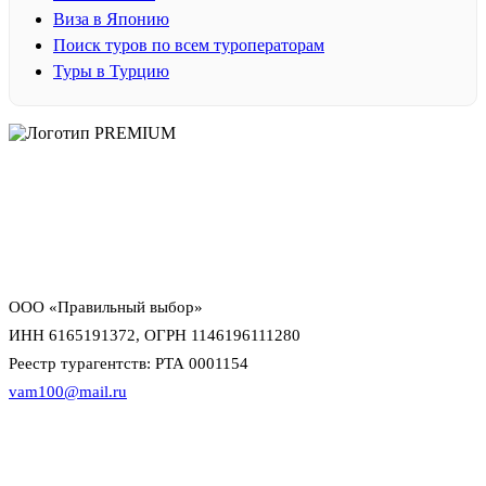
Виза в Японию
Поиск туров по всем туроператорам
Туры в Турцию
PREMIUM
Официальный офис продаж на Павелецкой с персональным
сопровождением по турам, визам и онлайн-оплате.
официальный договор и прозрачная оплата
персональный менеджер до выдачи документов
поддержка офиса и директора в сложных ситуациях
ООО «Правильный выбор»
ИНН 6165191372, ОГРН 1146196111280
Реестр турагентств: РТА 0001154
vam100@mail.ru
Данный интернет-сайт носит исключительно информационный
характер и не является публичной офертой в смысле статьи 437 (2)
Гражданского кодекса Российской Федерации. Для уточнения