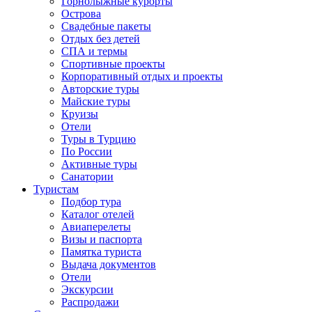
Горнолыжные курорты
Острова
Свадебные пакеты
Отдых без детей
СПА и термы
Спортивные проекты
Корпоративный отдых и проекты
Авторские туры
Майские туры
Круизы
Отели
Туры в Турцию
По России
Активные туры
Санатории
Туристам
Подбор тура
Каталог отелей
Авиаперелеты
Визы и паспорта
Памятка туриста
Выдача документов
Отели
Экскурсии
Распродажи