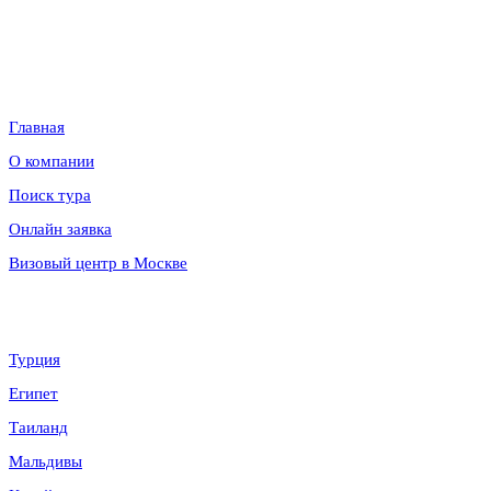
наличия, условий и стоимости обращайтесь к менеджерам по
продажам.
Информация
Главная
О компании
Поиск тура
Онлайн заявка
Визовый центр в Москве
Направления
Турция
Египет
Таиланд
Мальдивы