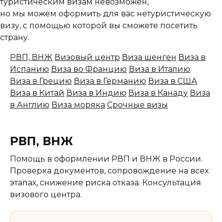
туристическим визам невозможен,
но мы можем оформить для вас нетуристическую
визу, с помощью которой вы сможете посетить
страну.
РВП, ВНЖ
Визовый центр
Виза шенген
Виза в
Испанию
Виза во Францию
Виза в Италию
Виза в Грецию
Виза в Германию
Виза в США
Виза в Китай
Виза в Индию
Виза в Канаду
Виза
в Англию
Виза моряка
Срочные визы
РВП, ВНЖ
Помощь в оформлении РВП и ВНЖ в России.
Проверка документов, сопровождение на всех
этапах, снижение риска отказа. Консультация
визового центра.