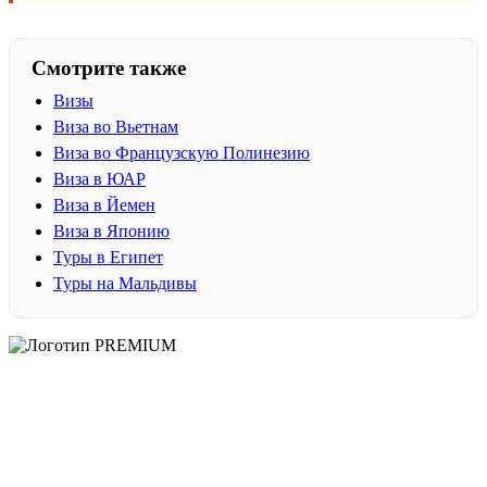
Смотрите также
Визы
Виза во Вьетнам
Виза во Французскую Полинезию
Виза в ЮАР
Виза в Йемен
Виза в Японию
Туры в Египет
Туры на Мальдивы
PREMIUM
Официальный офис продаж на Павелецкой с персональным
сопровождением по турам, визам и онлайн-оплате.
официальный договор и прозрачная оплата
персональный менеджер до выдачи документов