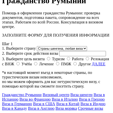
Гражданство Румынии
Помощь в оформлении гражданства Румынии: проверка
документов, подготовка пакета, сопровождение на всех
этапах. Работаем по всей России. Консультация в визовом
центре.
ЗАПОЛНИТЕ ФОРМУ ДЛЯ ПОЛУЧЕНИЯ ИНФОРМАЦИИ
Шаг 1
1. Выберите страну
2. Выберите срок действия визы
3. Выберите цель визита
Туризм
Работа
Релокация
с ВНЖ
Учёба
Лечение
ПМЖ
Другое
ДАЛЕЕ
*в настоящий момент въезд в некоторые страны, по
туристическим визам невозможен,
но мы можем оформить для вас нетуристическую визу, с
помощью которой вы сможете посетить страну.
Гражданство Румынии
Визовый центр
Виза шенген
Виза в
Испанию
Виза во Францию
Виза в Италию
Виза в Грецию
Виза в Германию
Виза в США
Виза в Китай
Виза в Индию
Виза в Канаду
Виза в Англию
Виза моряка
Срочные визы