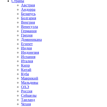
Страны
Австрия
Андорра
Беларусь
Болгария
Венгрия
Венесуэла
Германия
Греция
Доминикана
Египет
Индия
Индонезия
Испания
Италия
Кипр
Китай
Куба
Маврикий
Мальдивы
ОАЭ
Россия
Сейшелы
Таиланд
Чехия