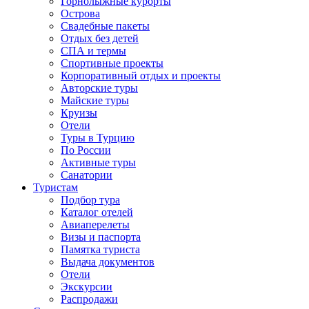
Горнолыжные курорты
Острова
Свадебные пакеты
Отдых без детей
СПА и термы
Спортивные проекты
Корпоративный отдых и проекты
Авторские туры
Майские туры
Круизы
Отели
Туры в Турцию
По России
Активные туры
Санатории
Туристам
Подбор тура
Каталог отелей
Авиаперелеты
Визы и паспорта
Памятка туриста
Выдача документов
Отели
Экскурсии
Распродажи