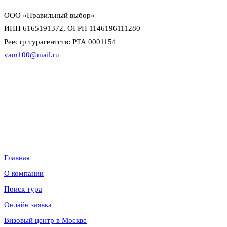
поддержка офиса и директора в сложных ситуациях
ООО «Правильный выбор»
ИНН 6165191372, ОГРН 1146196111280
Реестр турагентств: РТА 0001154
vam100@mail.ru
Данный интернет-сайт носит исключительно информационный
характер и не является публичной офертой в смысле статьи 437 (2)
Гражданского кодекса Российской Федерации. Для уточнения
наличия, условий и стоимости обращайтесь к менеджерам по
продажам.
Информация
Главная
О компании
Поиск тура
Онлайн заявка
Визовый центр в Москве