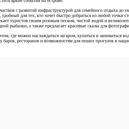
стить яркие события на острове.
астков с развитой инфраструктурой для семейного отдыха до у
, удобный для тех, кто хочет быстро добраться из любой точки 
кает туристов своим розовым песком, чистой водой и великолепн
дной рыбалки, а также предлагает красивые скалы для фотограф
ом, где можно наслаждаться загаром, купаться и заниматься в
у баров, ресторанов и возможностям для пеших прогулок в наци