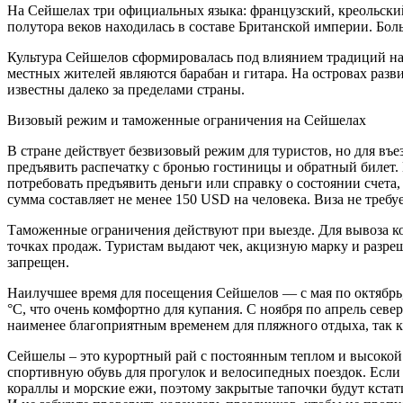
На Сейшелах три официальных языка: французский, креольский и
полутора веков находилась в составе Британской империи. Бол
Культура Сейшелов сформировалась под влиянием традиций н
местных жителей являются барабан и гитара. На островах раз
известны далеко за пределами страны.
Визовый режим и таможенные ограничения на Сейшелах
В стране действует безвизовый режим для туристов, но для в
предъявить распечатку с бронью гостиницы и обратный билет. 
потребовать предъявить деньги или справку о состоянии счета
сумма составляет не менее 150 USD на человека. Виза не треб
Таможенные ограничения действуют при выезде. Для вывоза 
точках продаж. Туристам выдают чек, акцизную марку и разре
запрещен.
Наилучшее время для посещения Сейшелов — с мая по октябрь, 
°С, что очень комфортно для купания. С ноября по апрель сев
наименее благоприятным временем для пляжного отдыха, так к
Сейшелы – это курортный рай с постоянным теплом и высокой 
спортивную обувь для прогулок и велосипедных поездок. Если в
кораллы и морские ежи, поэтому закрытые тапочки будут кста