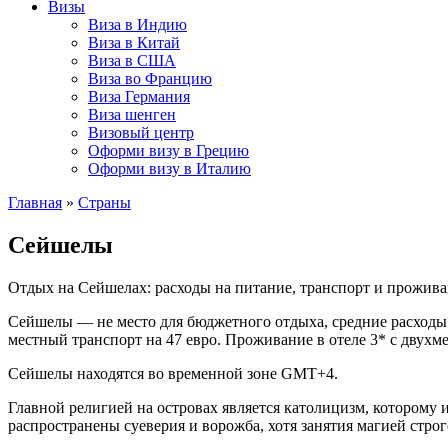
Визы
Виза в Индию
Виза в Китай
Виза в США
Виза во Францию
Виза Германия
Виза шенген
Визовый центр
Оформи визу в Грецию
Оформи визу в Италию
Главная
»
Страны
Сейшелы
Отдых на Сейшелах: расходы на питание, транспорт и прожив
Сейшелы — не место для бюджетного отдыха, средние расходы н
местный транспорт на 47 евро. Проживание в отеле 3* с двухме
Сейшелы находятся во временной зоне GMT+4.
Главной религией на островах является католицизм, которому 
распространены суеверия и ворожба, хотя занятия магией стр