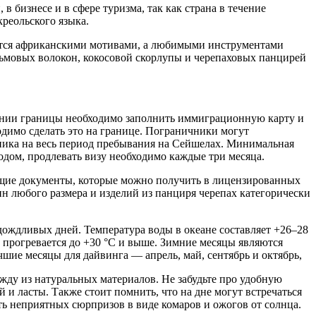
 бизнесе и в сфере туризма, так как страна в течение
реольского языка.
уется африканскими мотивами, а любимыми инструментами
льмовых волокон, кокосовой скорлупы и черепаховых панцирей
чении границы необходимо заполнить иммиграционную карту и
одимо сделать это на границе. Пограничники могут
нника на весь период пребывания на Сейшелах. Минимальная
годом, продлевать визу необходимо каждые три месяца.
ющие документы, которые можно получить в лицензированных
н любого размера и изделий из панциря черепах категорически
дождливых дней. Температура воды в океане составляет +26–28
 прогревается до +30 °С и выше. Зимние месяцы являются
шие месяцы для дайвинга — апрель, май, сентябрь и октябрь,
жду из натуральных материалов. Не забудьте про удобную
 и ласты. Также стоит помнить, что на дне могут встречаться
ь неприятных сюрпризов в виде комаров и ожогов от солнца.