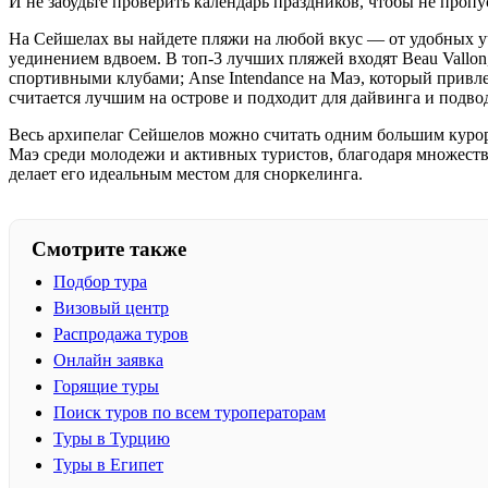
И не забудьте проверить календарь праздников, чтобы не пропу
На Сейшелах вы найдете пляжи на любой вкус — от удобных уч
уединением вдвоем. В топ-3 лучших пляжей входят Beau Vallon
спортивными клубами; Anse Intendance на Маэ, который привле
считается лучшим на острове и подходит для дайвинга и подво
Весь архипелаг Сейшелов можно считать одним большим курорт
Маэ среди молодежи и активных туристов, благодаря множеств
делает его идеальным местом для сноркелинга.
Смотрите также
Подбор тура
Визовый центр
Распродажа туров
Онлайн заявка
Горящие туры
Поиск туров по всем туроператорам
Туры в Турцию
Туры в Египет