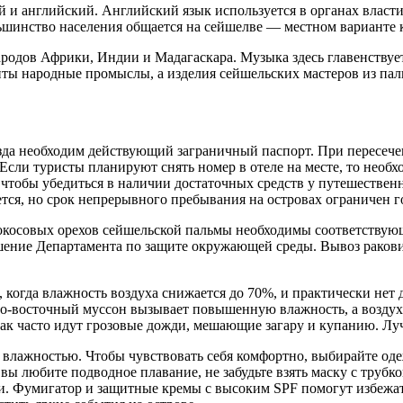
 английский. Английский язык используется в органах власти, в
ьшинство населения общается на сейшелве — местном варианте к
ародов Африки, Индии и Мадагаскара. Музыка здесь главенств
виты народные промыслы, а изделия сейшельских мастеров из па
ъезда необходим действующий заграничный паспорт. При пересе
Если туристы планируют снять номер в отеле на месте, то необх
, чтобы убедиться в наличии достаточных средств у путешестве
уется, но срок непрерывного пребывания на островах ограничен 
кокосовых орехов сейшельской пальмы необходимы соответству
шение Департамента по защите окружающей среды. Вывоз ракови
когда влажность воздуха снижается до 70%, и практически нет 
еро-восточный муссон вызывает повышенную влажность, а воздух
ак часто идут грозовые дожди, мешающие загару и купанию. Луч
влажностью. Чтобы чувствовать себя комфортно, выбирайте оде
ы любите подводное плавание, не забудьте взять маску с трубкой
ти. Фумигатор и защитные кремы с высоким SPF помогут избежат