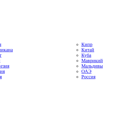
я
Кипр
икана
Китай
т
Куба
я
Маврикий
езия
Мальдивы
ия
ОАЭ
я
Россия