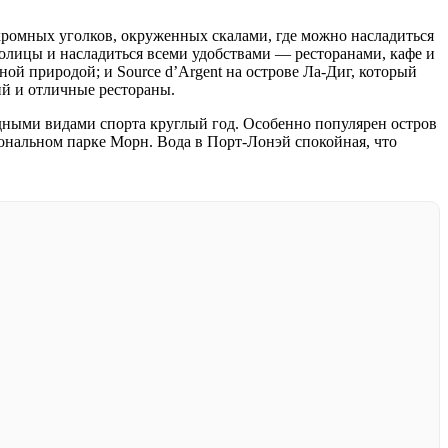
кромных уголков, окруженных скалами, где можно насладиться
столицы и насладиться всеми удобствами — ресторанами, кафе и
ой природой; и Source d’Argent на острове Ла-Диг, который
ий и отличные рестораны.
одными видами спорта круглый год. Особенно популярен остров
ональном парке Морн. Вода в Порт-Лонэй спокойная, что