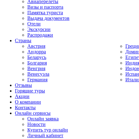
Авиаперелеты
Визы и паспорта
Памятка туриста
Выдача документов
Отели
Экскурсии
Распродажи
Страны
Австрия
Греци
Андорра
Домин
Беларусь
Египе
Болгария
Инди
Венгрия
Индон
Венесуэла
Испан
Германия
Итали
Отзывы
Горящие туры
Акции
О компании
Контакты
Онлайн сервисы
Онлайн заявка
Новости
Купить тур онлайн
Личный кабинет