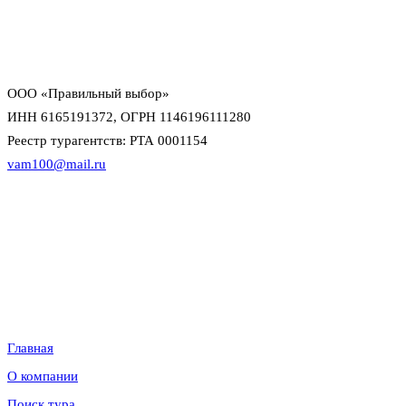
сопровождением по турам, визам и онлайн-оплате.
официальный договор и прозрачная оплата
персональный менеджер до выдачи документов
поддержка офиса и директора в сложных ситуациях
ООО «Правильный выбор»
ИНН 6165191372, ОГРН 1146196111280
Реестр турагентств: РТА 0001154
vam100@mail.ru
Данный интернет-сайт носит исключительно информационный
характер и не является публичной офертой в смысле статьи 437 (2)
Гражданского кодекса Российской Федерации. Для уточнения
наличия, условий и стоимости обращайтесь к менеджерам по
продажам.
Информация
Главная
О компании
Поиск тура