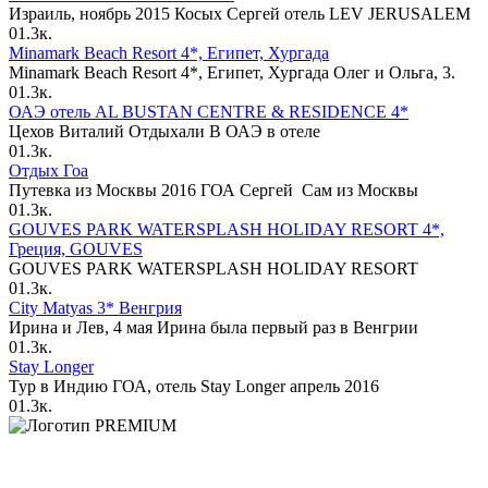
Израиль, ноябрь 2015 Косых Сергей отель LEV JERUSALEM
0
1.3к.
Minamark Beach Resort 4*, Египет, Хургада
Minamark Beach Resort 4*, Египет, Хургада Олег и Ольга, 3.
0
1.3к.
ОАЭ отель AL BUSTAN CENTRE & RESIDENCE 4*
Цехов Виталий Отдыхали В ОАЭ в отеле
0
1.3к.
Отдых Гоа
Путевка из Москвы 2016 ГОА Сергей Сам из Москвы
0
1.3к.
GOUVES PARK WATERSPLASH HOLIDAY RESORT 4*,
Греция, GOUVES
GOUVES PARK WATERSPLASH HOLIDAY RESORT
0
1.3к.
City Matyas 3* Венгрия
Ирина и Лев, 4 мая Ирина была первый раз в Венгрии
0
1.3к.
Stay Longer
Тур в Индию ГОА, отель Stay Longer апрель 2016
0
1.3к.
PREMIUM
Официальный офис продаж на Павелецкой с персональным