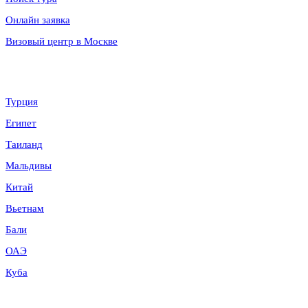
Онлайн заявка
Визовый центр в Москве
Направления
Турция
Египет
Таиланд
Мальдивы
Китай
Вьетнам
Бали
ОАЭ
Куба
Контакты