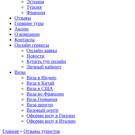
Эстония
Турция
Франция
Отзывы
Горящие туры
Акции
О компании
Контакты
Онлайн сервисы
Онлайн заявка
Новости
Купить тур онлайн
Личный кабинет
Визы
Виза в Индию
Виза в Китай
Виза в США
Виза во Францию
Виза Германия
Виза шенген
Визовый центр
Оформи визу в Грецию
Оформи визу в Италию
Главная
»
Отзывы туристов