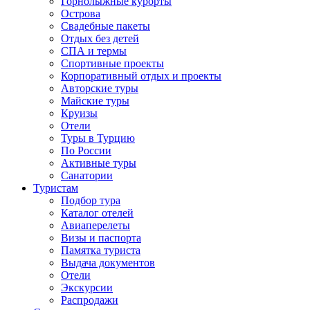
Горнолыжные курорты
Острова
Свадебные пакеты
Отдых без детей
СПА и термы
Спортивные проекты
Корпоративный отдых и проекты
Авторские туры
Майские туры
Круизы
Отели
Туры в Турцию
По России
Активные туры
Санатории
Туристам
Подбор тура
Каталог отелей
Авиаперелеты
Визы и паспорта
Памятка туриста
Выдача документов
Отели
Экскурсии
Распродажи