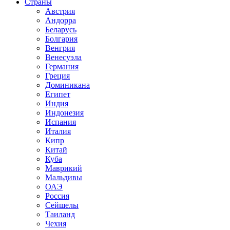
Страны
Австрия
Андорра
Беларусь
Болгария
Венгрия
Венесуэла
Германия
Греция
Доминикана
Египет
Индия
Индонезия
Испания
Италия
Кипр
Китай
Куба
Маврикий
Мальдивы
ОАЭ
Россия
Сейшелы
Таиланд
Чехия