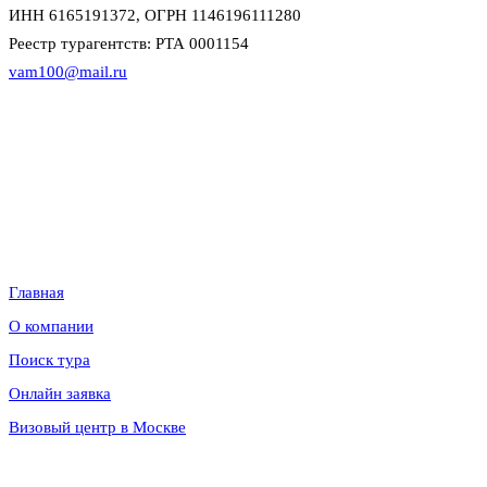
ИНН 6165191372, ОГРН 1146196111280
Реестр турагентств: РТА 0001154
vam100@mail.ru
Данный интернет-сайт носит исключительно информационный
характер и не является публичной офертой в смысле статьи 437 (2)
Гражданского кодекса Российской Федерации. Для уточнения
наличия, условий и стоимости обращайтесь к менеджерам по
продажам.
Информация
Главная
О компании
Поиск тура
Онлайн заявка
Визовый центр в Москве
Направления