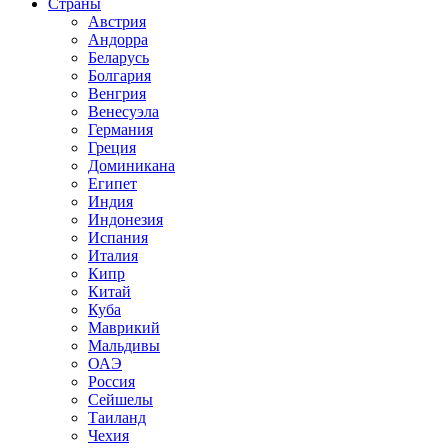
Страны
Австрия
Андорра
Беларусь
Болгария
Венгрия
Венесуэла
Германия
Греция
Доминикана
Египет
Индия
Индонезия
Испания
Италия
Кипр
Китай
Куба
Маврикий
Мальдивы
ОАЭ
Россия
Сейшелы
Таиланд
Чехия