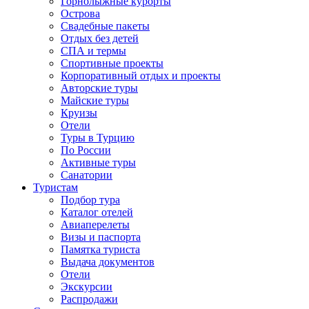
Горнолыжные курорты
Острова
Свадебные пакеты
Отдых без детей
СПА и термы
Спортивные проекты
Корпоративный отдых и проекты
Авторские туры
Майские туры
Круизы
Отели
Туры в Турцию
По России
Активные туры
Санатории
Туристам
Подбор тура
Каталог отелей
Авиаперелеты
Визы и паспорта
Памятка туриста
Выдача документов
Отели
Экскурсии
Распродажи