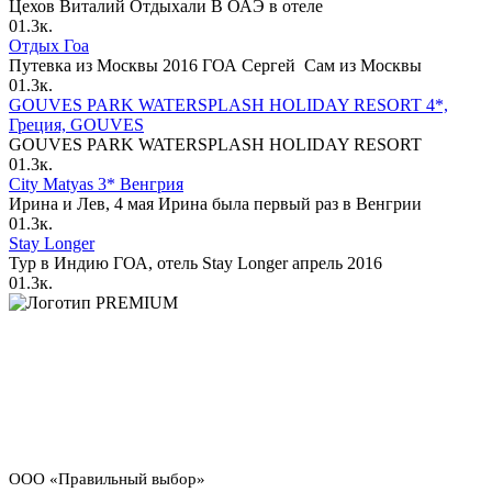
Цехов Виталий Отдыхали В ОАЭ в отеле
0
1.3к.
Отдых Гоа
Путевка из Москвы 2016 ГОА Сергей Сам из Москвы
0
1.3к.
GOUVES PARK WATERSPLASH HOLIDAY RESORT 4*,
Греция, GOUVES
GOUVES PARK WATERSPLASH HOLIDAY RESORT
0
1.3к.
City Matyas 3* Венгрия
Ирина и Лев, 4 мая Ирина была первый раз в Венгрии
0
1.3к.
Stay Longer
Тур в Индию ГОА, отель Stay Longer апрель 2016
0
1.3к.
PREMIUM
Официальный офис продаж на Павелецкой с персональным
сопровождением по турам, визам и онлайн-оплате.
официальный договор и прозрачная оплата
персональный менеджер до выдачи документов
поддержка офиса и директора в сложных ситуациях
ООО «Правильный выбор»