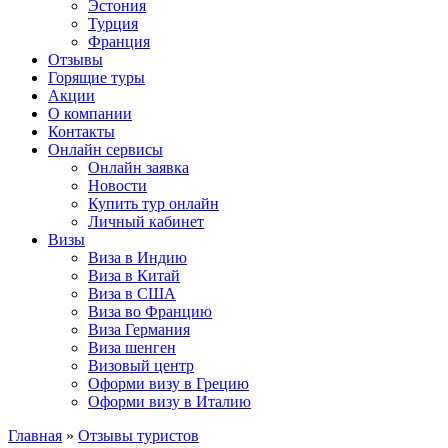
Эстония
Турция
Франция
Отзывы
Горящие туры
Акции
О компании
Контакты
Онлайн сервисы
Онлайн заявка
Новости
Купить тур онлайн
Личный кабинет
Визы
Виза в Индию
Виза в Китай
Виза в США
Виза во Францию
Виза Германия
Виза шенген
Визовый центр
Оформи визу в Грецию
Оформи визу в Италию
Главная
»
Отзывы туристов