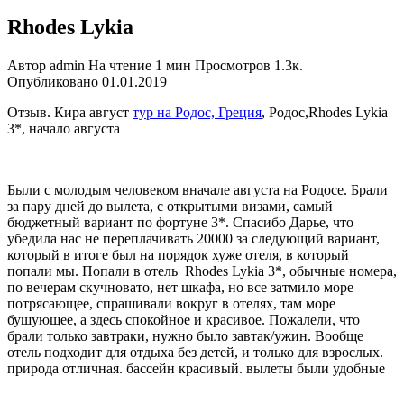
Rhodes Lykia
Автор
admin
На чтение
1 мин
Просмотров
1.3к.
Опубликовано
01.01.2019
Отзыв. Кира август
тур на Родос, Греция
, Родос,Rhodes Lykia
3*, начало августа
Были с молодым человеком вначале августа на Родосе. Брали
за пару дней до вылета, с открытыми визами, самый
бюджетный вариант по фортуне 3*. Спасибо Дарье, что
убедила нас не переплачивать 20000 за следующий вариант,
который в итоге был на порядок хуже отеля, в который
попали мы. Попали в отель Rhodes Lykia 3*, обычные номера,
по вечерам скучновато, нет шкафа, но все затмило море
потрясающее, спрашивали вокруг в отелях, там море
бушующее, а здесь спокойное и красивое. Пожалели, что
брали только завтраки, нужно было завтак/ужин. Вообще
отель подходит для отдыха без детей, и только для взрослых.
природа отличная. бассейн красивый. вылеты были удобные