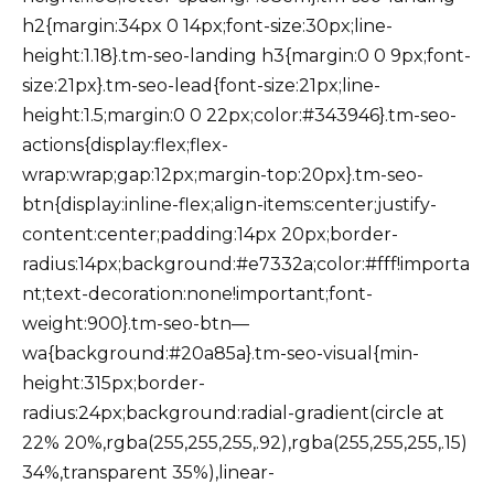
h2{margin:34px 0 14px;font-size:30px;line-
height:1.18}.tm-seo-landing h3{margin:0 0 9px;font-
size:21px}.tm-seo-lead{font-size:21px;line-
height:1.5;margin:0 0 22px;color:#343946}.tm-seo-
actions{display:flex;flex-
wrap:wrap;gap:12px;margin-top:20px}.tm-seo-
btn{display:inline-flex;align-items:center;justify-
content:center;padding:14px 20px;border-
radius:14px;background:#e7332a;color:#fff!importa
nt;text-decoration:none!important;font-
weight:900}.tm-seo-btn—
wa{background:#20a85a}.tm-seo-visual{min-
height:315px;border-
radius:24px;background:radial-gradient(circle at
22% 20%,rgba(255,255,255,.92),rgba(255,255,255,.15)
34%,transparent 35%),linear-