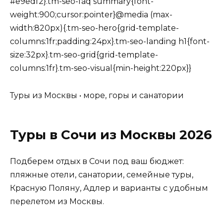
#e9edf2}.tm-seo-faq summary{font-
weight:900;cursor:pointer}@media (max-
width:820px){.tm-seo-hero{grid-template-
columns:1fr;padding:24px}.tm-seo-landing h1{font-
size:32px}.tm-seo-grid{grid-template-
columns:1fr}.tm-seo-visual{min-height:220px}}
Туры из Москвы • море, горы и санатории
Туры в Сочи из Москвы 2026
Подберем отдых в Сочи под ваш бюджет:
пляжные отели, санатории, семейные туры,
Красную Поляну, Адлер и варианты с удобным
перелетом из Москвы.