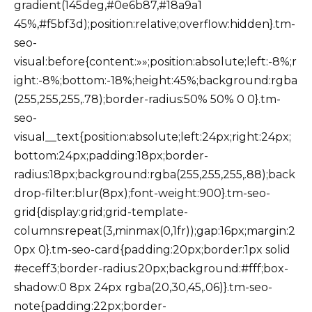
gradient(145deg,#0e6b87,#18a9a1
45%,#f5bf3d);position:relative;overflow:hidden}.tm-
seo-
visual:before{content:»»;position:absolute;left:-8%;r
ight:-8%;bottom:-18%;height:45%;background:rgba
(255,255,255,.78);border-radius:50% 50% 0 0}.tm-
seo-
visual__text{position:absolute;left:24px;right:24px;
bottom:24px;padding:18px;border-
radius:18px;background:rgba(255,255,255,.88);back
drop-filter:blur(8px);font-weight:900}.tm-seo-
grid{display:grid;grid-template-
columns:repeat(3,minmax(0,1fr));gap:16px;margin:2
0px 0}.tm-seo-card{padding:20px;border:1px solid
#eceff3;border-radius:20px;background:#fff;box-
shadow:0 8px 24px rgba(20,30,45,.06)}.tm-seo-
note{padding:22px;border-