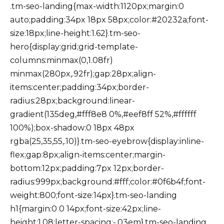
.tm-seo-landing{max-width:1120px;margin:0
auto;padding:34px 18px 58px;color:#20232a;font-
size:18px;line-height:1.62}.tm-seo-
hero{display:grid;grid-template-
columns:minmax(0,1.08fr)
minmax(280px,.92fr);gap:28px;align-
items:center;padding:34px;border-
radius:28px;background:linear-
gradient(135deg,#fff8e8 0%,#eef8ff 52%,#ffffff
100%);box-shadow:0 18px 48px
rgba(25,35,55,.10)}.tm-seo-eyebrow{display:inline-
flex;gap:8px;align-items:center;margin-
bottom:12px;padding:7px 12px;border-
radius:999px;background:#fff;color:#0f6b4f;font-
weight:800;font-size:14px}.tm-seo-landing
h1{margin:0 0 14px;font-size:42px;line-
height:1.08;letter-spacing:-.03em}.tm-seo-landing