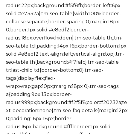
radius:22px;background:#f5f8fb;border-left:6px
solid #e7332a}.tm-seo-table{width:100%;border-
collapse:separate;border-spacing:0;margin:18px
0;border:1px solid #e8edf2;border-
radius:18px;overflow:hidden}.tm-seo-table th,.tm-
seo-table td{padding:14px 16px;border-bottom:1px
solid #e8edf2;text-align:left;vertical-align:top}.tm-
seo-table th{background:#f7fafc}.tm-seo-table
tr:last-child td{border-bottom:0}.tm-seo-
tags{display:flex;flex-
wrap:wrap;gap:10px;margin:18px 0}.tm-seo-tags
a{padding:9px 13px;border-
radius:999px;background:#f2f5f8;color:#20232a;te
xt-decoration:none}.tm-seo-faq details{margin:12px
0;padding:16px 18px;border-
radius:16px;background:#fff;border:1px solid