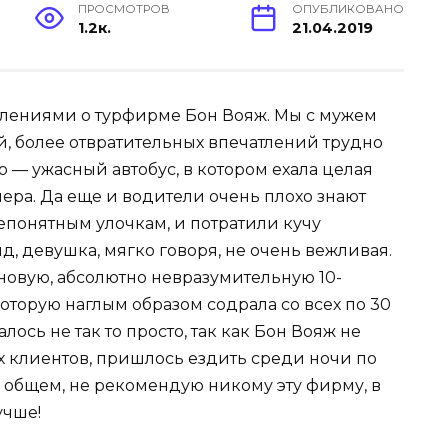
ПРОСМОТРОВ
ОПУБЛИКОВАНО
1.2к.
21.04.2019
атлениями о турфирме Бон Вояж. Мы с мужем
ей, более отвратительных впечатлений трудно
о — ужасный автобус, в котором ехала целая
ера. Да еще и водители очень плохо знают
непонятным улочкам, и потратили кучу
д, девушка, мягко говоря, не очень вежливая.
новую, абсолютно невразумительную 10-
оторую наглым образом содрала со всех по 30
лось не так то просто, так как Бон Вояж не
х клиентов, пришлось ездить среди ночи по
В общем, не рекомендую никому эту фирму, в
учше!