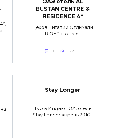
ОАЭ отель AL
,
BUSTAN CENTRE &
RESIDENCE 4*
4*,
Цехов Виталий Отдыхали
и
В ОАЭ в отеле
0
1.2к.
Stay Longer
Тур в Индию ГОА, отель
ина
Stay Longer апрель 2016