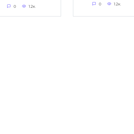
0
1.2к.
0
1.2к.