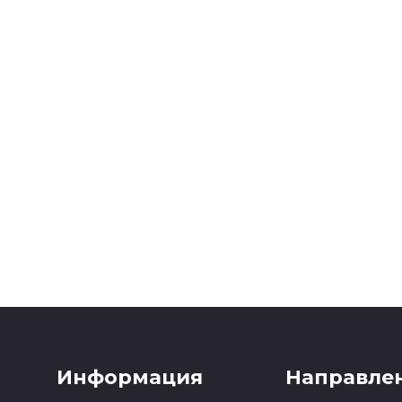
равит туда варианты туров
Информация
Направле