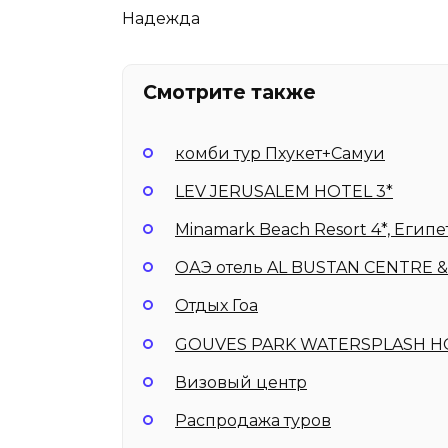
Надежда
Смотрите также
комби тур Пхукет+Самуи
LEV JERUSALEM HOTEL 3*
Minamark Beach Resort 4*, Египе
ОАЭ отель AL BUSTAN CENTRE &
Отдых Гоа
GOUVES PARK WATERSPLASH HOL
Визовый центр
Распродажа туров