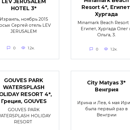
Minamark Beach
LEV JERUSALEM
Resort 4*, Египет
HOTEL 3*
Хургада
Израиль, ноябрь 2015
Minamark Beach Resort 
осых Сергей отель LEV
Египет, Хургада Олег 
JERUSALEM
Ольга, 3.
0
1.2к.
0
1.2к.
GOUVES PARK
City Matyas 3*
WATERSPLASH
Венгрия
OLIDAY RESORT 4*,
Греция, GOUVES
Ирина и Лев, 4 мая Ир
была первый раз в
GOUVES PARK
Венгрии
ATERSPLASH HOLIDAY
RESORT