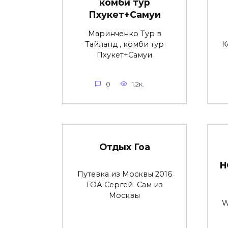
комби тур
Пхукет+Самуи
Маринченко Тур в
Тайланд , комби тур
К
Пхукет+Самуи
0
1.2к.
Отдых Гоа
H
Путевка из Москвы 2016
ГОА Сергей Сам из
Москвы
W