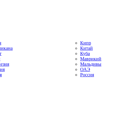
я
Кипр
икана
Китай
т
Куба
я
Маврикий
езия
Мальдивы
ия
ОАЭ
я
Россия