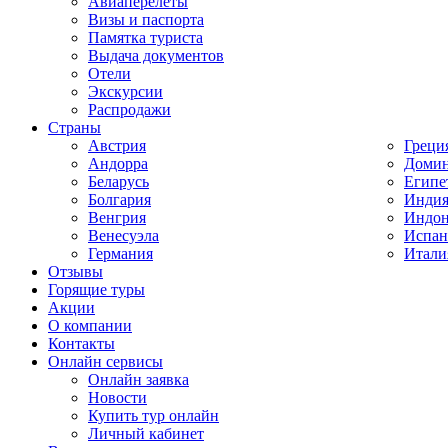
Авиаперелеты
Визы и паспорта
Памятка туриста
Выдача документов
Отели
Экскурсии
Распродажи
Страны
Австрия
Греци
Андорра
Домин
Беларусь
Египе
Болгария
Инди
Венгрия
Индон
Венесуэла
Испан
Германия
Итали
Отзывы
Горящие туры
Акции
О компании
Контакты
Онлайн сервисы
Онлайн заявка
Новости
Купить тур онлайн
Личный кабинет