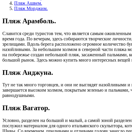
Пляж Ашвем.
Пляж Морджим.
Пляж Арамболь.
Славится среди туристов тем, что является самым оживленным н
время года. По вечерам, здесь собираются творческие личност
зрелищами. Вдоль берега расположено огромное количество бу
назойливыми. За небольшим холмом в северной части пляжа мож
на побережье создан небольшой пляж, засаженный пальмами, 
большой рынок. Здесь можно купить много интересных вещей 
Пляж Анджуна.
Тут не так много торговцев, и они не выглядят назойливыми и 
завершается высоким холмом, покрытым зеленью и пальмами, ч
равнодушными.
Пляж Вагатор.
Условно, разделен на большой и малый, а самой зоной раздел
послужил материалом для одного итальянского скульптора, кот
Шивы. Со временем, приливами и отливами голову занесло пес