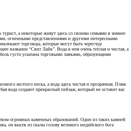
 турист, а некоторые живут здесь со своими семьями в зимнее
нцами, огненными представлениями и другими интересными
ривлекают торговцы, которые могут быть чересчур
ее название “Свит Лайк”. Вода в нем очень теплая и чистая, а
амболь густо усыпана торговыми лавками, образующими
ивого желтого песка, а вода здесь чистая и прозрачная. Пляж
бая вода создают прекрасный пейзаж, который не оставит вас
еством огромных каменных образований. Один из таких камней
жа, он высек из скалы голову великого индийского бога