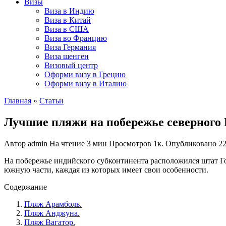
Визы
Виза в Индию
Виза в Китай
Виза в США
Виза во Францию
Виза Германия
Виза шенген
Визовый центр
Оформи визу в Грецию
Оформи визу в Италию
Главная
»
Статьи
Лучшие пляжи на побережье северного 
Автор
admin
На чтение
3 мин
Просмотров
1к.
Опубликовано
22
На побережье индийского субконтинента расположился штат Го
южную части, каждая из которых имеет свои особенности.
Содержание
Пляж Арамболь.
Пляж Анджуна.
Пляж Вагатор.