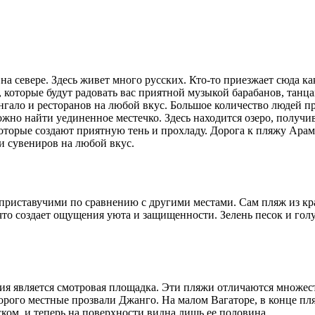
а севере. Здесь живет много русских. Кто-то приезжает сюда как
и, которые будут радовать вас приятной музыкой барабанов, та
нгало и ресторанов на любой вкус. Большое количество людей п
но найти уединенное местечко. Здесь находится озеро, получивш
которые создают приятную тень и прохладу. Дорога к пляжу Ар
и сувениров на любой вкус.
приставучими по сравнению с другими местами. Сам пляж из крас
то создает ощущения уюта и защищенности. Зелень песок и голу
ения является смотровая площадка. Эти пляжи отличаются множ
орого местные прозвали Джанго. На малом Вагаторе, в конце пля
ком, и теперь на поверхности видна лишь ее половина.