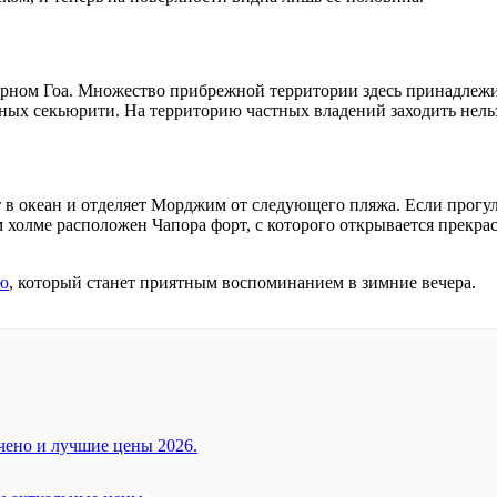
верном Гоа. Множество прибрежной территории здесь принадле
ных секьюрити. На территорию частных владений заходить нельз
т в океан и отделяет Морджим от следующего пляжа. Если прогул
 холме расположен Чапора форт, с которого открывается прекра
ю
, который станет приятным воспоминанием в зимние вечера.
чено и лучшие цены 2026.