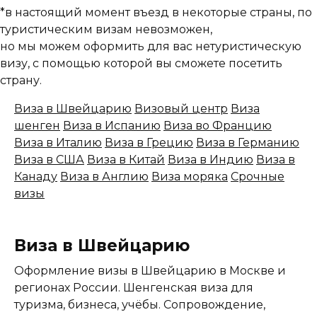
*в настоящий момент въезд в некоторые страны, по
туристическим визам невозможен,
но мы можем оформить для вас нетуристическую
визу, с помощью которой вы сможете посетить
страну.
Виза в Швейцарию
Визовый центр
Виза
шенген
Виза в Испанию
Виза во Францию
Виза в Италию
Виза в Грецию
Виза в Германию
Виза в США
Виза в Китай
Виза в Индию
Виза в
Канаду
Виза в Англию
Виза моряка
Срочные
визы
Виза в Швейцарию
Оформление визы в Швейцарию в Москве и
регионах России. Шенгенская виза для
туризма, бизнеса, учёбы. Сопровождение,