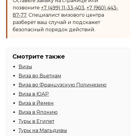
Оставьте заявку на странице или
позвоните
+7 (499) 11-33-403
,
+7 (960) 443-
87-77
. Специалист визового центра
разберёт ваш случай и подскажет
безопасный порядок действий.
Смотрите также
Визы
Виза во Вьетнам
Виза во Французскую Полинезию
Виза в ЮАР
Виза в Йемен
Виза в Японию
Туры в Египет
Туры на Мальдивы