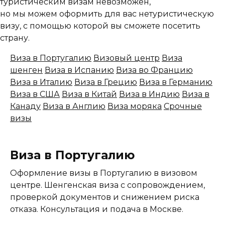
туристическим визам невозможен,
но мы можем оформить для вас нетуристическую
визу, с помощью которой вы сможете посетить
страну.
Виза в Португалию
Визовый центр
Виза
шенген
Виза в Испанию
Виза во Францию
Виза в Италию
Виза в Грецию
Виза в Германию
Виза в США
Виза в Китай
Виза в Индию
Виза в
Канаду
Виза в Англию
Виза моряка
Срочные
визы
Виза в Португалию
Оформление визы в Португалию в визовом
центре. Шенгенская виза с сопровождением,
проверкой документов и снижением риска
отказа. Консультация и подача в Москве.