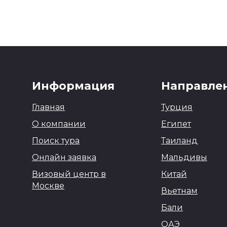
равит туда варианты туров
Информация
Направле
Главная
Турция
О компании
Египет
Поиск тура
Таиланд
Онлайн заявка
Мальдивы
Визовый центр в
Китай
Москве
Вьетнам
ных согласно политике конфиденциальности
Бали
ОАЭ