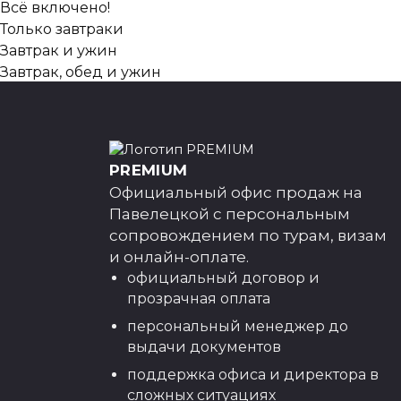
Всё включено!
Только завтраки
Завтрак и ужин
Завтрак, обед и ужин
Этот вопрос можно пропустить
Куда отправить варианты туров?
Оставьте свой номер WhatsApp, и наш менеджер отп
PREMIUM
Написать в Telegram
Написать в WhatsApp
Официальный офис продаж на
Павелецкой с персональным
сопровождением по турам, визам
и онлайн-оплате.
официальный договор и
ПОЛУЧИТЬ ПОДБОРКУ
прозрачная оплата
персональный менеджер до
Выражаю согласие на обработку персональных дан
выдачи документов
поддержка офиса и директора в
сложных ситуациях