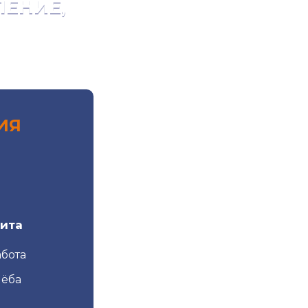
ЕНИЕ,
ИЯ
зита
абота
чёба