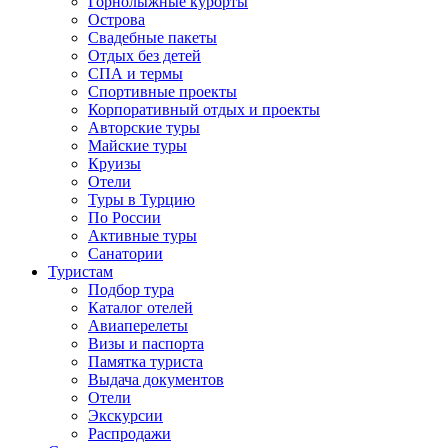
Горнолыжные курорты
Острова
Свадебные пакеты
Отдых без детей
СПА и термы
Спортивные проекты
Корпоративный отдых и проекты
Авторские туры
Майские туры
Круизы
Отели
Туры в Турцию
По России
Активные туры
Санатории
Туристам
Подбор тура
Каталог отелей
Авиаперелеты
Визы и паспорта
Памятка туриста
Выдача документов
Отели
Экскурсии
Распродажи