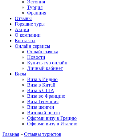
Эстония
Турция
Франция
Отзывы
Горящие туры
Акции
О компании
Контакты
Онлайн сервисы
Онлайн заявка
Новости
Купить тур онлайн
Личный кабинет
Визы
Виза в Индию
Виза в Китай
Виза в США
Виза во Францию
Виза Германия
Виза шенген
Визовый центр
Оформи визу в Грецию
Оформи визу в Италию
Главная
»
Отзывы туристов