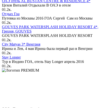
ОАЭ отель AL BUSTAN CENTRE & RESIDENCE 4*
Цехов Виталий Отдыхали В ОАЭ в отеле
0
1.2к.
Отдых Гоа
Путевка из Москвы 2016 ГОА Сергей Сам из Москвы
0
1.2к.
GOUVES PARK WATERSPLASH HOLIDAY RESORT 4*,
Греция, GOUVES
GOUVES PARK WATERSPLASH HOLIDAY RESORT
0
1.2к.
City Matyas 3* Венгрия
Ирина и Лев, 4 мая Ирина была первый раз в Венгрии
0
1.2к.
Stay Longer
Тур в Индию ГОА, отель Stay Longer апрель 2016
0
1.2к.
PREMIUM
Официальный офис продаж на Павелецкой с персональным
сопровождением по турам, визам и онлайн-оплате.
официальный договор и прозрачная оплата
персональный менеджер до выдачи документов
поддержка офиса и директора в сложных ситуациях