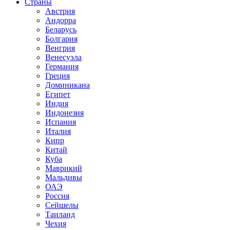
Страны
Австрия
Андорра
Беларусь
Болгария
Венгрия
Венесуэла
Германия
Греция
Доминикана
Египет
Индия
Индонезия
Испания
Италия
Кипр
Китай
Куба
Маврикий
Мальдивы
ОАЭ
Россия
Сейшелы
Таиланд
Чехия