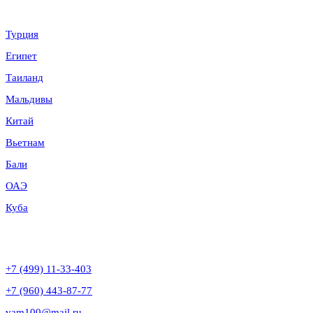
Направления
Турция
Египет
Таиланд
Мальдивы
Китай
Вьетнам
Бали
ОАЭ
Куба
Контакты
+7 (499) 11-33-403
+7 (960) 443-87-77
vam100@mail.ru