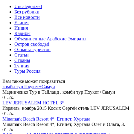
Uncategorized
Без рубрики
Все новости
Египет
Индия
Карибы
Объединенные Арабские Эмираты
Остров свободы!
Отзывы туристов
Статьи
Страны
Турция
Туры Россия
Вам также может понравиться
комби тур Пхукет+Самуи
Маринченко Тур в Тайланд , комби тур Пхукет+Самуи
0
1.2к.
LEV JERUSALEM HOTEL 3*
Израиль, ноябрь 2015 Косых Сергей отель LEV JERUSALEM
0
1.2к.
Minamark Beach Resort 4*, Египет, Хургада
Minamark Beach Resort 4*, Египет, Хургада Олег и Ольга, 3.
0
1.2к.