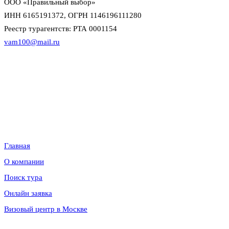
ООО «Правильный выбор»
ИНН 6165191372, ОГРН 1146196111280
Реестр турагентств: РТА 0001154
vam100@mail.ru
Данный интернет-сайт носит исключительно информационный
характер и не является публичной офертой в смысле статьи 437 (2)
Гражданского кодекса Российской Федерации. Для уточнения
наличия, условий и стоимости обращайтесь к менеджерам по
продажам.
Информация
Главная
О компании
Поиск тура
Онлайн заявка
Визовый центр в Москве