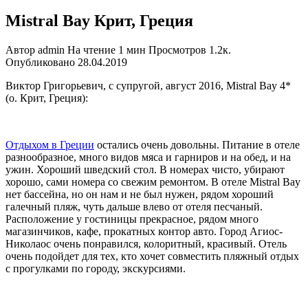
Mistral Bay Крит, Греция
Автор
admin
На чтение
1 мин
Просмотров
1.2к.
Опубликовано
28.04.2019
Виктор Григорьевич, с супругой, август 2016, Mistral Bay 4*
(о. Крит, Греция):
Отдыхом в Греции
остались очень довольны. Питание в отеле
разнообразное, много видов мяса и гарниров и на обед, и на
ужин. Хороший шведский стол. В номерах чисто, убирают
хорошо, сами номера со свежим ремонтом. В отеле Mistral Bay
нет бассейна, но он нам и не был нужен, рядом хороший
галечный пляж, чуть дальше влево от отеля песчаный.
Расположение у гостиницы прекрасное, рядом много
магазинчиков, кафе, прокатных контор авто. Город Агиос-
Николаос очень понравился, колоритный, красивый. Отель
очень подойдет для тех, кто хочет совместить пляжный отдых
с прогулками по городу, экскурсиями.