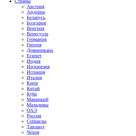
Страны
Австрия
Андорра
Беларусь
Болгария
Венгрия
Венесуэла
Германия
Греция
Доминикана
Египет
Индия
Индонезия
Испания
Италия
Кипр
Китай
Куба
Маврикий
Мальдивы
ОАЭ
Россия
Сейшелы
Таиланд
Чехия