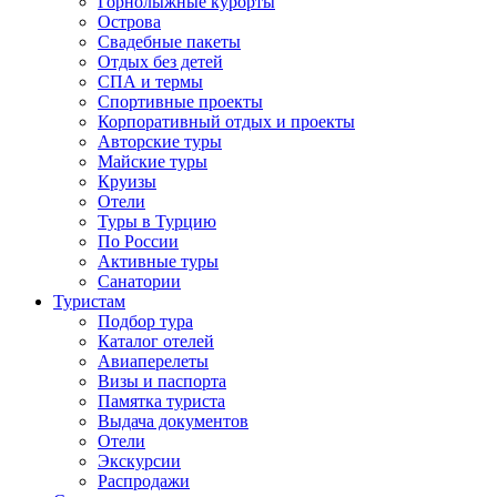
Горнолыжные курорты
Острова
Свадебные пакеты
Отдых без детей
СПА и термы
Спортивные проекты
Корпоративный отдых и проекты
Авторские туры
Майские туры
Круизы
Отели
Туры в Турцию
По России
Активные туры
Санатории
Туристам
Подбор тура
Каталог отелей
Авиаперелеты
Визы и паспорта
Памятка туриста
Выдача документов
Отели
Экскурсии
Распродажи