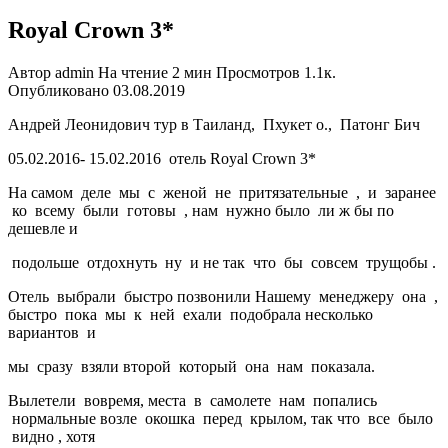
Royal Crown 3*
Автор
admin
На чтение
2 мин
Просмотров
1.1к.
Опубликовано
03.08.2019
Андрей Леонидович тур в Таиланд, Пхукет о., Патонг Бич
05.02.2016- 15.02.2016 отель Royal Crown 3*
На самом деле мы с женой не притязательные , и заранее
ко всему были готовы , нам нужно было ли ж бы по
дешевле и
подольше отдохнуть ну и не так что бы совсем трущобы .
Отель выбрали быстро позвонили Нашему менеджеру она ,
быстро пока мы к ней ехали подобрала несколько
вариантов и
мы сразу взяли второй который она нам показала.
Вылетели вовремя, места в самолете нам попались
нормальные возле окошка перед крылом, так что все было
видно , хотя