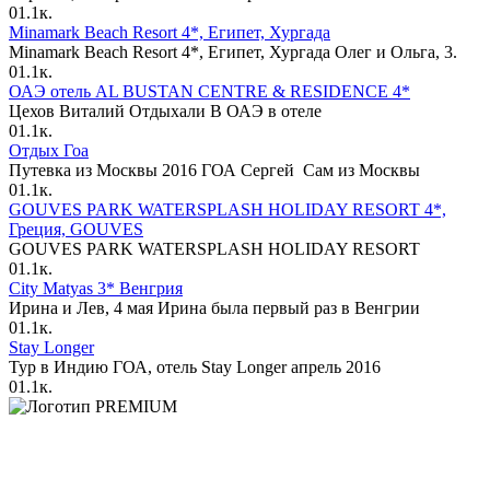
0
1.1к.
Minamark Beach Resort 4*, Египет, Хургада
Minamark Beach Resort 4*, Египет, Хургада Олег и Ольга, 3.
0
1.1к.
ОАЭ отель AL BUSTAN CENTRE & RESIDENCE 4*
Цехов Виталий Отдыхали В ОАЭ в отеле
0
1.1к.
Отдых Гоа
Путевка из Москвы 2016 ГОА Сергей Сам из Москвы
0
1.1к.
GOUVES PARK WATERSPLASH HOLIDAY RESORT 4*,
Греция, GOUVES
GOUVES PARK WATERSPLASH HOLIDAY RESORT
0
1.1к.
City Matyas 3* Венгрия
Ирина и Лев, 4 мая Ирина была первый раз в Венгрии
0
1.1к.
Stay Longer
Тур в Индию ГОА, отель Stay Longer апрель 2016
0
1.1к.
PREMIUM
Официальный офис продаж на Павелецкой с персональным
сопровождением по турам, визам и онлайн-оплате.