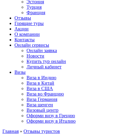
Эстония
Турция
Франция
Отзывы
Горящие туры
Акции
О компании
Контакты
Онлайн сервисы
Онлайн заявка
Новости
Купить тур онлайн
Личный кабинет
Визы
Виза в Индию
Виза в Китай
Виза в США
Виза во Францию
Виза Германия
Виза шенген
Визовый центр
Оформи визу в Грецию
Оформи визу в Италию
Главная
»
Отзывы туристов