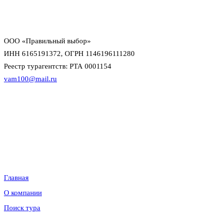
официальный договор и прозрачная оплата
персональный менеджер до выдачи документов
поддержка офиса и директора в сложных ситуациях
ООО «Правильный выбор»
ИНН 6165191372, ОГРН 1146196111280
Реестр турагентств: РТА 0001154
vam100@mail.ru
Данный интернет-сайт носит исключительно информационный
характер и не является публичной офертой в смысле статьи 437 (2)
Гражданского кодекса Российской Федерации. Для уточнения
наличия, условий и стоимости обращайтесь к менеджерам по
продажам.
Информация
Главная
О компании
Поиск тура